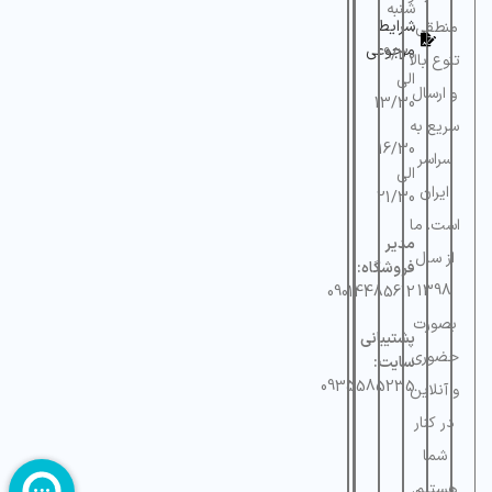
ساخت
شنبه
پروانه
۴۷/۱۲۲۰۶۵
شرایط
منطقی،
ساخت
شماره
مرجوعی
9/30
تنوع بالا
8371744972
استاندارد
الی
شماره
و ارسال
8371744972
13/30
استاندارد
سریع به
16/30
سراسر
الی
ایران
21/30
است. ما
مدیر
از سال
فروشگاه:
1398
09014485612
بصورت
پشتیبانی
حضوری
سایت:
0935585235
و آنلاین
در کنار
شما
هستیم.