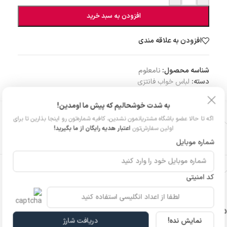
افزودن به سبد خرید
افزودن به علاقه مندی
شناسه محصول:
نامعلوم
دسته:
لباس خواب فانتزی
به شدت خوشحالیم که پیش ما اومدین!
اگه تا حالا عضو باشگاه مشتریانمون نشدین، کافیه شماره‌تون رو اینجا بذارین تا برای
توضیحات تکمیلی
اولین سفارش‌تون
اعتبار هدیه رایگان از ما بگیرید!
سایز
L
,
XL
شماره موبایل
نظرات (0)
کد امنیتی
محصولات مشابه
نمایش نده!
دریافت شارژ