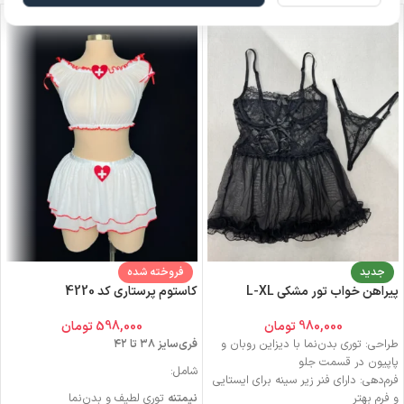
جدید
فروخته شده
پیراهن خواب تور مشکی L-XL
کاستوم پرستاری کد 4220
980,000
تومان
598,000
تومان
طراحی: توری بدن‌نما با دیزاین روبان و
فری‌سایز ۳۸ تا ۴۲
پاپیون در قسمت جلو
شامل:
فرم‌دهی: دارای فنر زیر سینه برای ایستایی
و فرم بهتر
نیمتنه
توری لطیف و بدن‌نما