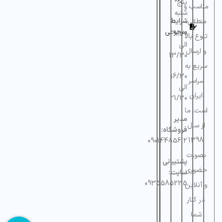
پنج
مناسب و
شنبه
شرایط
منطقی،
مرجوعی
9/30
تنوع بالا
الی
و ارسال
13/30
سریع به
16/30
سراسر
الی
ایران
21/30
است. ما
مدیر
از سال
فروشگاه:
1398
09014485612
بصورت
پشتیبانی
حضوری
سایت:
0935585235
و آنلاین
در کنار
شما