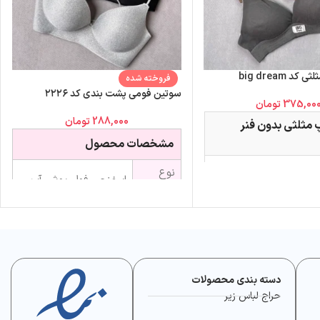
 big dream
فروخته شده
سوتین فومی پشت بندی کد ۲۲۲۶
375,00
تومان
288,000
تومان
 مثلثی بدون فنر
مشخصات محصول
ود دو سایز بزرگ‌تر از
نوع
اسفنجی فول پوش آپ
ود تهیه کنید
سوتین
مناسب سایز سینه
فنر
بدون فنر
۶۰ / ۶۵
مدل
پشت بندی
پشت
۶۵ / ۷۰
دسته بندی محصولات
نوع بند
بند ثابت
۷۰ / ۷۵
حراج لباس زیر
قواره کوچک است؛ یک
 سینه در حالت عادی