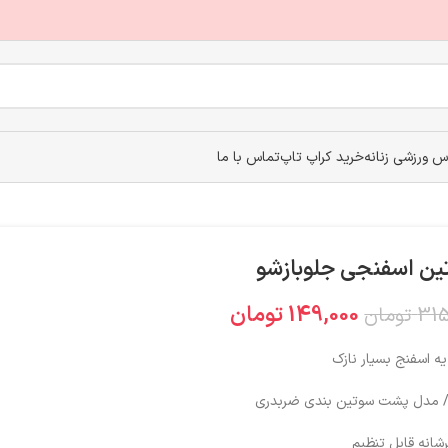
اس ورزشی زنانه
خرید کراپ تاپ
تماس با ما
ین اسفنجی جلوبازشو
149,000
تومان
315
تومان
ه اسفنج بسیار نازک
ر/ مدل پشت سوتین بندی ضربدری
شانه قابل تنظیم