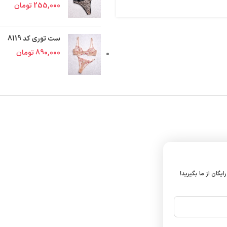
255,000
تومان
ست توری کد 8119
890,000
تومان
ایگان از ما بگیرید!