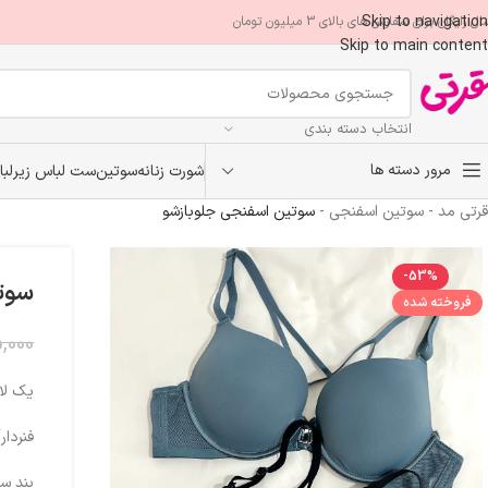
Skip to navigation
ال رایگان برای سفارش های بالای 3 میلیون تومان
Skip to main content
انتخاب دسته بندی
مرور دسته ها
شورت زنانه
سوتین
ست لباس زیر
لب
قرتی مد
-
سوتین اسفنجی
-
سوتین اسفنجی جلوبازشو
-53%
سوت
فروخته شده
,000
یک لای
فنردا
بند سر