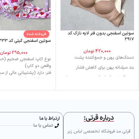
سوتین اسفنجی بدون فنر لایه نازک کد
فروخته شده
۲۹۱۷
سوتین اسفنجی کیتی کد ۳۳۳۳
420,000
تومان
295,000
تومان
دستک‌های پهن و جمع‌کننده پشت
نوع کاپ: اسفنجی ضخیم (حج
واقعی دو کاپ)
بند سرشانه پهن برای کاهش فشار
فنر: دارد (پشتیبانی عالی از سی
رویه کبریتی با برش لیزری، بدون رد دوخت
بندها: قابل تنظیم + جداشوند
قزن: فلزی سه‌ردیفه مقاوم
تنخور مشابه نیم‌تنه، مناسب روزمره
مناسب کاپ ۷۰ تا ۹۰ بی
۳۶ تا ۴۲)
نکته مهم: یک سایز بزرگ‌تر از
سایزهای بزرگ مناسب
خود تهیه کنید
درباره قرتی:
توصیه: یک سایز بزرگ‌تر انتخاب شود
ارتباط با ما
تماس با ما
قرتی مد فروشگاه تخصصی لباس زیر