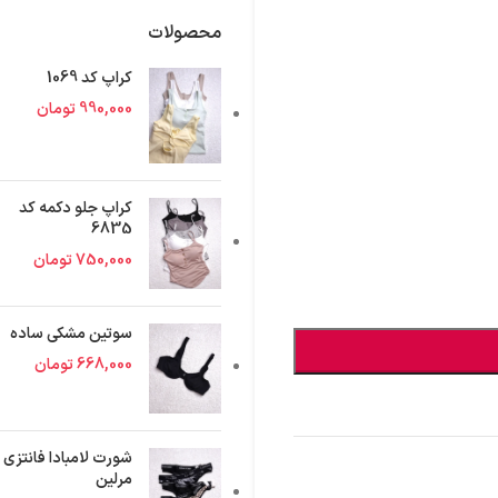
محصولات
کراپ کد 1069
990,000
تومان
کراپ جلو دکمه کد
6835
750,000
تومان
سوتین مشکی ساده
668,000
تومان
شورت لامبادا فانتزی
مرلین