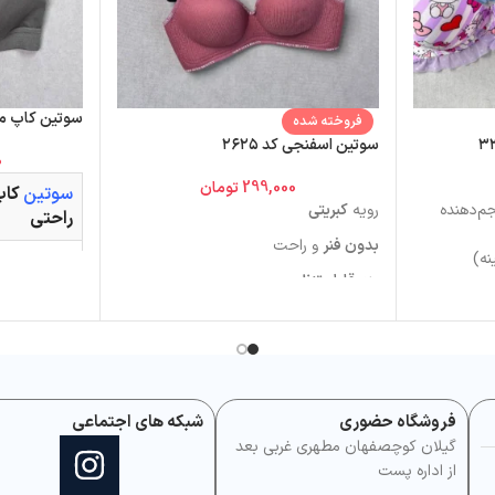
سوتین کاپ مثلثی کد
فروخته شده
سوتین اسفنجی کد ۲۶۲۵
0
299,000
تومان
سوتین
کاپ
م‌دهنده
رویه
کبریتی
راحتی
بدون فنر
و راحت
نه)
پیشنهاد می‌ش
سایز اصلی خ
بند
قابل تنظیم
ه
سایزبندی:
34/75 - 36/80 - 38/85
سایز
سایزبندی موجود: ۸۰-۸۵-۹۰-۹۵ (معادل
مناسب سایز سینه:
۶۵ / ۷۰ / ۷۵
کاپ A
۳۴ / ۷۵
 سایز معمول
۳۶ / ۸۰
فروشگاه حضوری
شبکه های اجتماعی
۳۸ / ۸۵
گیلان کوچصفهان مطهری غربی بعد
از اداره پست
اندازه دور