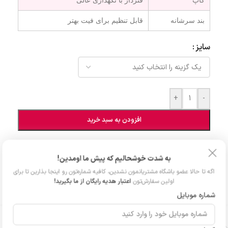
کاپ
فنردار با نگهداری عالی
بند سرشانه
قابل تنظیم برای فیت بهتر
سایز
+
-
افزودن به سبد خرید
افزودن به علاقه مندی
به شدت خوشحالیم که پیش ما اومدین!
اگه تا حالا عضو باشگاه مشتریانمون نشدین، کافیه شماره‌تون رو اینجا بذارین تا برای
شناسه محصول:
227
اولین سفارش‌تون
اعتبار هدیه رایگان از ما بگیرید!
دسته:
شورت و سوتین توری
شماره موبایل
توضیحات تکمیلی