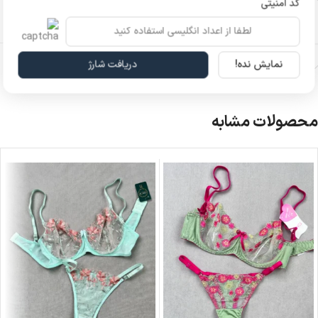
کد امنیتی
سایز
75B
,
80B
,
85B
,
90B
نمایش نده!
دریافت شارژ
نظرات (0)
محصولات مشابه