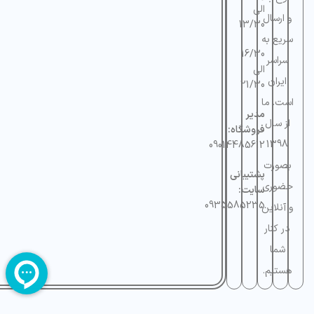
الی
و ارسال
13/30
سریع به
16/30
سراسر
الی
ایران
21/30
است. ما
مدیر
از سال
فروشگاه:
1398
09014485612
بصورت
پشتیبانی
حضوری
سایت:
0935585235
و آنلاین
در کنار
شما
هستیم.