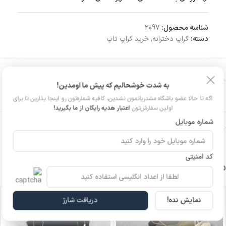
شناسه محصول:
2097
دسته:
کراپ دخترانه
,
خرید کراپ تاپ
توضیحات تکمیلی
به شدت خوشحالیم که پیش ما اومدین!
رنگ
خردلی
,
سفید
,
طوسی
,
قرمز
,
مشکی
اگه تا حالا عضو باشگاه مشتریانمون نشدین، کافیه شماره‌تون رو اینجا بذارین تا برای
اولین سفارش‌تون
اعتبار هدیه رایگان از ما بگیرید!
شماره موبایل
نظرات (0)
کد امنیتی
محصولات مشابه
نمایش نده!
دریافت شارژ