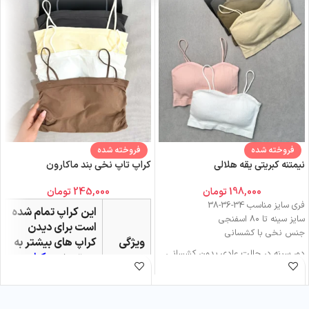
فروخته شده
فروخته شده
نیمتنه کبریتی یقه هلالی
کراپ تاپ نخی بند ماکارون
198,000
تومان
245,000
تومان
فری سایز مناسب 34-36-38
این کراپ تمام شده
سایز سینه تا ۸۰ اسفنجی
است برای دیدن
جنس نخی با کشسانی
ویژگی
کراپ های بیشتر به
دور سینه در حالت عادی بدون کشسانی
دسته بندی
کراپ
50cm
تاپ
بروید
قد نیمتنه 25cm
فری سایز مناسب
سایز