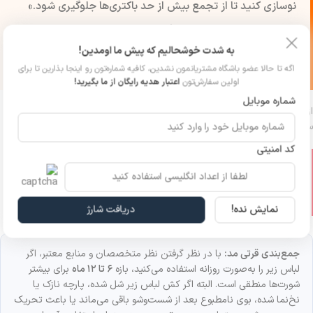
نوسازی کنید تا از تجمع بیش از حد باکتری‌ها جلوگیری شود.»
او همچنین اشاره می‌کند که اگر لباس زیر به‌طور مداوم استفاده
شود یا شرایط نگهداری مناسبی نداشته باشد، ممکن است حتی
به شدت خوشحالیم که پیش ما اومدین!
پس از حدود سه ماه نیز نیاز به تعویض داشته باشد.
اگه تا حالا عضو باشگاه مشتریانمون نشدین، کافیه شماره‌تون رو اینجا بذارین تا برای
اولین سفارش‌تون
اعتبار هدیه رایگان از ما بگیرید!
شماره موبایل
از سوی دیگر، وب‌سایت پزشکی
Healthline
که مطالب آن توسط متخصصان
سلامت بازبینی می‌شود، توصیه می‌کند
کد امنیتی
در شرایط استفاده معمول،
تعویض سالانه لباس زیر
را در نظر
بگیرید؛ زیرا حتی با شست‌وشوی منظم، ممکن است بخشی از
باکتری‌ها یا میکروارگانیسم‌ها در الیاف پارچه باقی بمانند، به‌ویژه
زمانی که لباس زیر با آب سرد شسته می‌شود.
نمایش نده!
دریافت شارژ
جمع‌بندی قرتی مد:
با در نظر گرفتن نظر متخصصان و منابع معتبر، اگر
لباس زیر را به‌صورت روزانه استفاده می‌کنید، بازه
۶ تا ۱۲ ماه
برای بیشتر
شورت‌ها منطقی است. البته اگر کش لباس زیر شل شده، پارچه نازک یا
نخ‌نما شده، بوی نامطبوع بعد از شست‌وشو باقی می‌ماند یا باعث تحریک