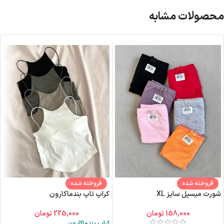
محصولات مشابه
فروخته شده
فروخته شده
شورت میسپل سایز XL
کراپ تاپ بندماکارون
158,000
تومان
225,000
تومان
کراپ بندماکارون