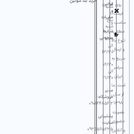
خرید بند سوتین
قوانین
روی
شنبه
و
تا
قیمت
مقررات
پنج
مناسب و
شنبه
شرایط
منطقی،
مرجوعی
9/30
تنوع بالا
الی
و ارسال
13/30
سریع به
16/30
سراسر
الی
ایران
21/30
است. ما
مدیر
از سال
فروشگاه:
1398
09014485612
بصورت
پشتیبانی
حضوری
سایت:
0935585235
و آنلاین